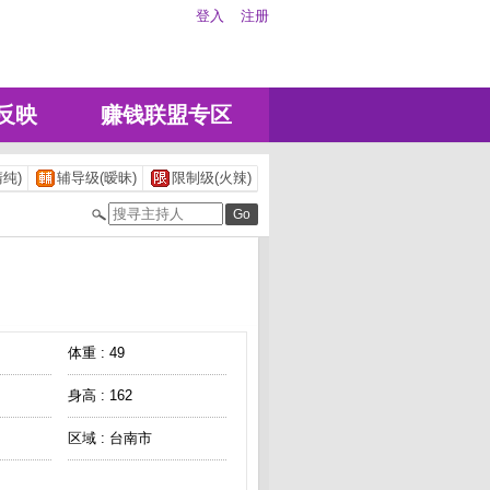
登入
注册
反映
赚钱联盟专区
纯)
辅导级(暧昧)
限制级(火辣)
体重 : 49
身高 : 162
区域 : 台南市