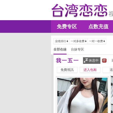
免费专区
点数充值
业绩排行
一对多收费
一对一收费
全部在線
台妹专区
我一五一
休息中
免費視訊
进入包厢
送