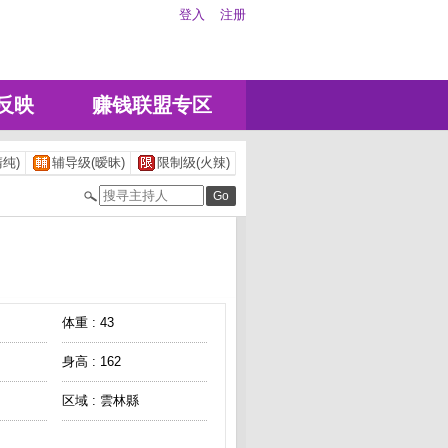
登入
注册
反映
赚钱联盟专区
纯)
辅导级(暧昧)
限制级(火辣)
体重 : 43
身高 : 162
区域 : 雲林縣