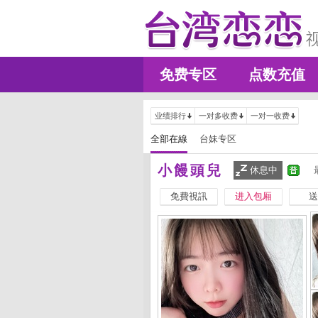
免费专区
点数充值
业绩排行
一对多收费
一对一收费
全部在線
台妹专区
小饅頭兒
休息中
免費視訊
进入包厢
送