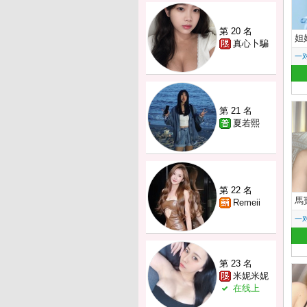
第 20 名
妲
真心卜騙
一
第 21 名
夏若熙
第 22 名
馬
Remeii
一
第 23 名
米妮米妮
在线上