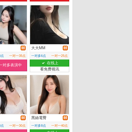
大大MM
8点
一对一35点
一对多6点
一对一25点
在线上
一对多表演中
看免费视讯
黑絲電臀
8点
一对一30点
一对多8点
一对一40点