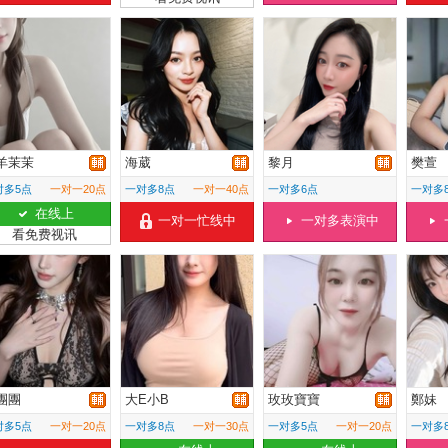
羊茉茉
海葳
黎月
樊萱
对多5点
一对一20点
一对多8点
一对一40点
一对多6点
一对多
在线上
一对一忙线中
一对多表演中
看免费视讯
團團
大E小B
玫玫寶寶
鄭妹
对多5点
一对一20点
一对多8点
一对一30点
一对多5点
一对一20点
一对多