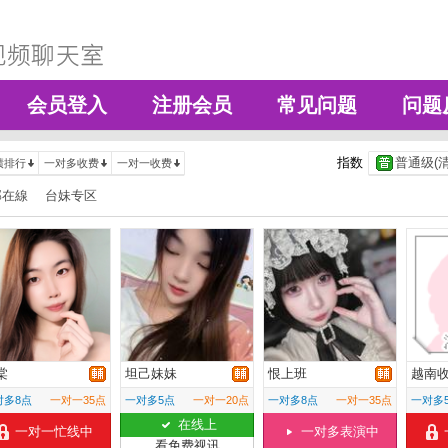
会员登入
注册会员
常见问题
问题
指数
普通级(清
绩排行
一对多收费
一对一收费
部在線
台妹专区
棠
坦己妹妹
恨上班
越南
对多8点
一对一35点
一对多5点
一对一20点
一对多8点
一对一35点
一对多
在线上
一对一忙线中
一对多表演中
看免费视讯