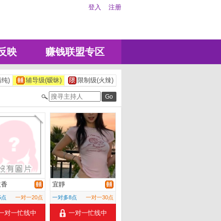
登入
注册
反映
赚钱联盟专区
纯)
辅导级(暧昧)
限制级(火辣)
收香
宜靜
5点
一对一20点
一对多8点
一对一30点
一对一忙线中
一对一忙线中