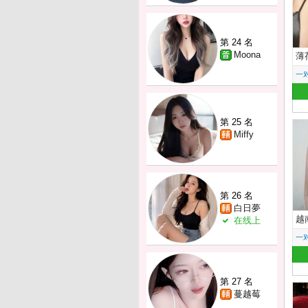
第 24 名
Moona
薄
一
第 25 名
Miffy
第 26 名
白日夢
越
在线上
一
第 27 名
蔓越莓