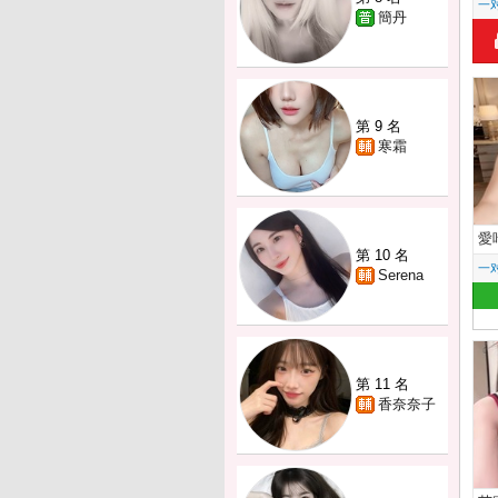
一
簡丹
第 9 名
寒霜
愛
第 10 名
一
Serena
第 11 名
香奈奈子