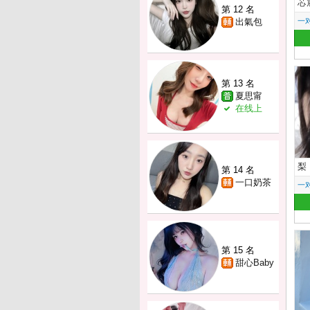
芯
第 12 名
出氣包
一
第 13 名
夏思甯
在线上
梨
第 14 名
一口奶茶
一
第 15 名
甜心Baby