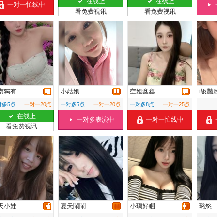
在线上
在线上
一对一忙线中
看免费视讯
看免费视讯
南獨有
小姑娘
空姐鑫鑫
i級豔
对多5点
一对一20点
一对多5点
一对一20点
一对多8点
一对一25点
在线上
一对多表演中
一对一忙线中
看免费视讯
天小娃
夏天鬧鬧
小璃好睏
璐悠