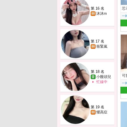
第 16 名
芯
沐沐m
一
第 17 名
筱緊嵐
第 18 名
可
小饅頭兒
忙線中
一
第 19 名
懼高症