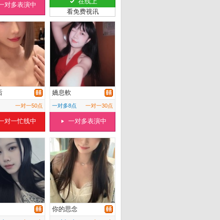
在线上
一对多表演中
看免费视讯
后
嬌息軟
一对一50点
一对多8点
一对一30点
一对一忙线中
一对多表演中
你的思念