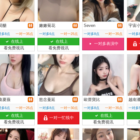
荷醣
嫩嫩菊花
Seven
宇宙
对多8点
一对一35点
一对多6点
一对一25点
一对多8点
一对一35点
一对多
在线上
在线上
一对多表演中
看免费视讯
看免费视讯
南夏薇
慾念蔓延
歐蕾寶比
越南
对多6点
一对一25点
一对多8点
一对一30点
一对多8点
一对一35点
一对多
在线上
在线上
一对一忙线中
看免费视讯
看免费视讯