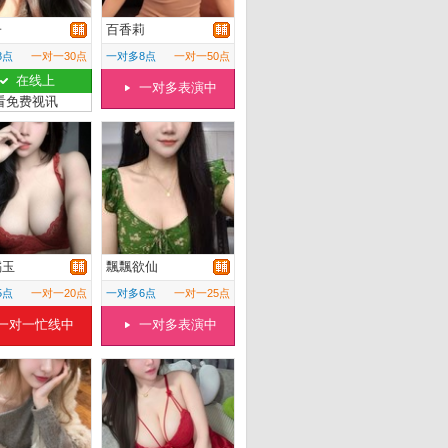
子
百香莉
8点
一对一30点
一对多8点
一对一50点
在线上
一对多表演中
看免费视讯
橘玉
飄飄欲仙
5点
一对一20点
一对多6点
一对一25点
一对一忙线中
一对多表演中