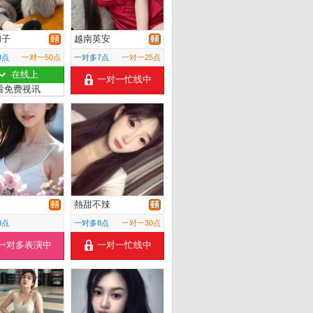
和子
越南英安
8点
一对一50点
一对多7点
一对一25点
在线上
一对一忙线中
看免费视讯
熱甜不辣
8点
一对多8点
一对一30点
一对多表演中
一对一忙线中