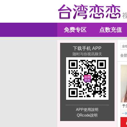
免费专区
点数充值
业
下载手机 APP
随时与你视讯聊天
全
予
APP使用說明
一
QRcode說明