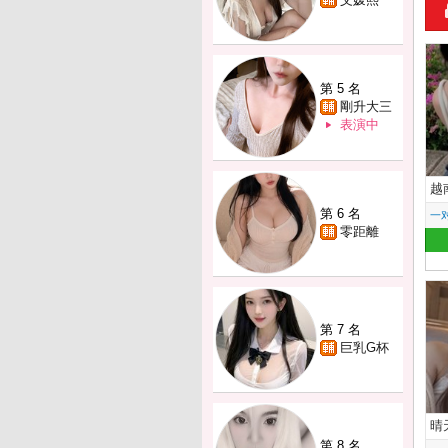
第 5 名
剛升大三
表演中
越
第 6 名
一
零距離
第 7 名
巨乳G杯
晴
第 8 名