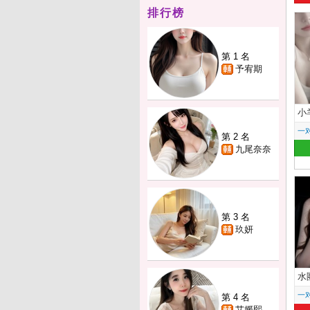
排行榜
第 1 名
予宥期
小
一
第 2 名
九尾奈奈
第 3 名
玖妍
水
一
第 4 名
艾媛熙